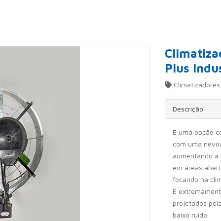
Climatiza
Plus Indus
Climatizadores
Descrição
É uma opção com
com uma névoa 
aumentando a h
em áreas aber
focando na clim
É extremament
projetados pela
baixo ruído.