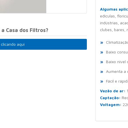
Algumas apli
edículas, flori
indústrias, aca
a Casa dos Filtros?
clubes, bares,
Climatizaçã
 clicando aqui
Baixo consu
Baixo nível 
Aumenta a u
Fácil e rápi
Vazão de ar:
1
Captação:
Red
Voltagem:
220