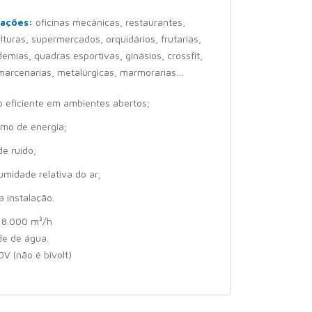
cações:
oficinas mecânicas, restaurantes,
culturas, supermercados, orquidários, frutarias,
demias, quadras esportivas, ginásios, crossfit,
 marcenarias, metalúrgicas, marmorarias…
o eficiente em ambientes abertos;
mo de energia;
de ruído;
midade relativa do ar;
da instalação.
8.000 m³/h
e de água.
V (não é bivolt)