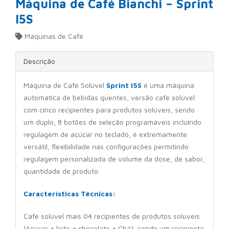
Máquina de Café Bianchi – Sprint
I5S
Máquinas de Café
Descrição
Máquina de Café Solúvel
Sprint I5S
é uma máquina
automática de bebidas quentes, versão café solúvel
com cinco recipientes para produtos solúveis, sendo
um duplo, 8 botões de seleção programáveis incluindo
regulagem de açúcar no teclado, é extremamente
versátil, flexibilidade nas configurações permitindo
regulagem personalizada de volume da dose, de sabor,
quantidade de produto.
Características Técnicas:
Café solúvel mais 04 recipientes de produtos solúveis
(Açúcar + leite + chocolate + Chá), sendo um recipiente